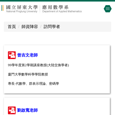
跳
到
主
要
首頁
師資陣容
訪問學者
內
容
區
曾吉文老師
99學年度第2學期講座教授(大陸交換學者)
廈門大學數學科學學院教授
專長:
代數學、群表示理論、密碼學
劉啟寬老師