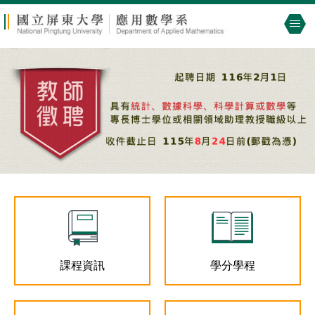
跳
到
主
要
內
容
區
課程資訊
學分學程